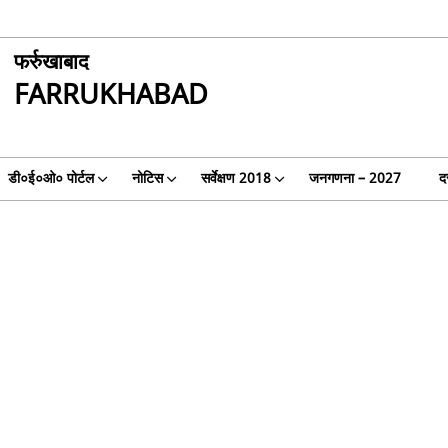
फर्रुखाबाद
FARRUKHABAD
डी०ई०ओ० पोर्टल
नोटिस
सर्वेक्षण 2018
जनगणना – 2027
दस